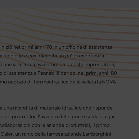
niziò nei primi anni ’70 in un officina di assistenza
 a Riccione e così raccolta un po’ di esperienza
i iniziare la sua avventura da piccolo imprenditore,
di assistenza a Pennabilli per poi nei primi anni ’80
primo negozio di Terrmoidraulica della vallata la NOVA
he una rivendita di materiale idraulico che risponde
e del posto. Con l’avvento delle prime caldaie a gas
collaborazioni con le aziende produttrici, il primo
 Calor, un ramo della famosa azienda Lamborghini