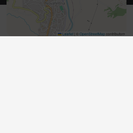
Leaflet
|
©
OpenStreetMap
contributors