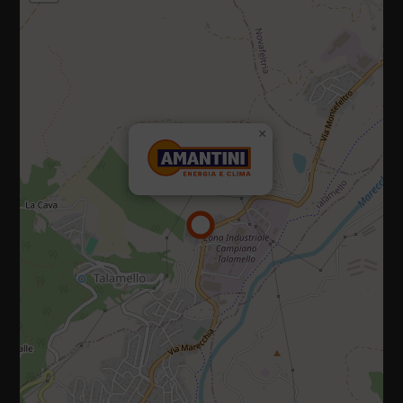
47867 Via Campiano, 10, Talamello (Rimini)
×
Tel.:
0541 920035
E-mail:
info@amantiniclima.it
P.IVA 01073470419
Privacy policy
|
Cookie policy
Diritti riservati 2025 - 2026
Sito realizzato da IDlab