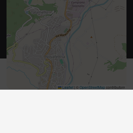
P.IVA 01073470419
Privacy policy
|
Cookie policy
Diritti riservati 2025 - 2026
Sito realizzato da IDlab
Leaflet
|
©
OpenStreetMap
contributors