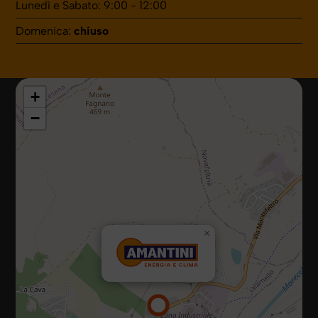
Lunedì e Sabato: 9:00 - 12:00
Domenica:
chiuso
+
−
47867 Via Campiano, 10, Talamello (Rimini)
×
Tel.:
0541 920035
E-mail:
info@amantiniclima.it