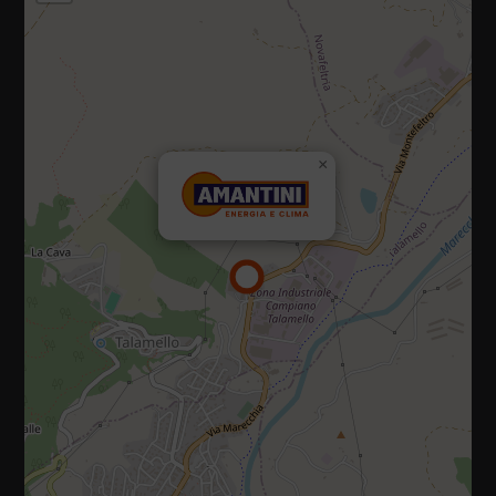
47867 Via Campiano, 10, Talamello (Rimini)
×
Tel.:
0541 920035
E-mail:
info@amantiniclima.it
P.IVA 01073470419
Privacy policy
|
Cookie policy
Diritti riservati 2025 - 2026
Sito realizzato da IDlab