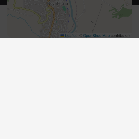
Leaflet
|
©
OpenStreetMap
contributors