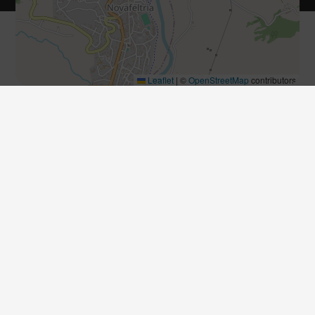
Leaflet
|
©
OpenStreetMap
contributors