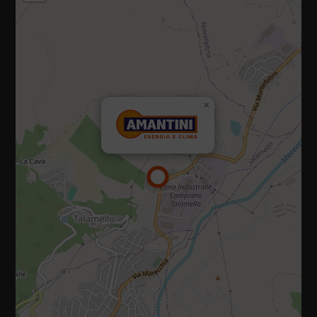
47867 Via Campiano, 10, Talamello (Rimini)
×
Tel.:
0541 920035
E-mail:
info@amantiniclima.it
P.IVA 01073470419
Privacy policy
|
Cookie policy
Diritti riservati 2025 - 2026
Sito realizzato da IDlab