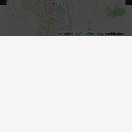
Leaflet
|
©
OpenStreetMap
contributors