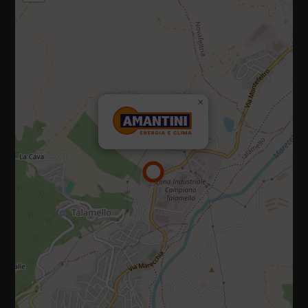
47867 Via Campiano, 10, Talamello (Rimini)
×
Tel.:
0541 920035
E-mail:
info@amantiniclima.it
P.IVA 01073470419
Privacy policy
|
Cookie policy
Diritti riservati 2025 - 2026
Sito realizzato da IDlab