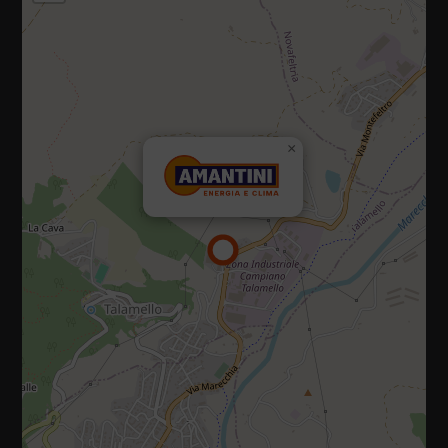
47867 Via Campiano, 10, Talamello (Rimini)
×
Tel.:
0541 920035
E-mail:
info@amantiniclima.it
P.IVA 01073470419
Privacy policy
|
Cookie policy
Diritti riservati 2025 - 2026
Sito realizzato da IDlab