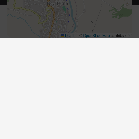
Leaflet
|
©
OpenStreetMap
contributors