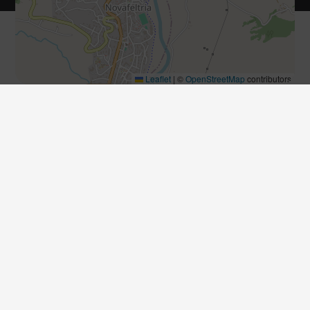
Leaflet
|
©
OpenStreetMap
contributors