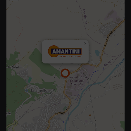
47867 Via Campiano, 10, Talamello (Rimini)
×
Tel.:
0541 920035
E-mail:
info@amantiniclima.it
P.IVA 01073470419
Privacy policy
|
Cookie policy
Diritti riservati 2025 - 2026
Sito realizzato da IDlab