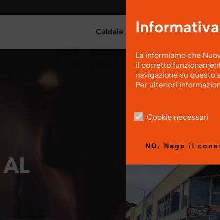
Informativa
Caldaie
Stufe
Camini
P
La informiamo che Nuove 
il corretto funzionamen
navigazione su questo sit
Per ulteriori informazio
Cookie necessari
Caldaie a Biomassa
Stufe a legna
Camini a Legna
Pompe di calore ad a
Showroom
NO, Nego il con
 AL