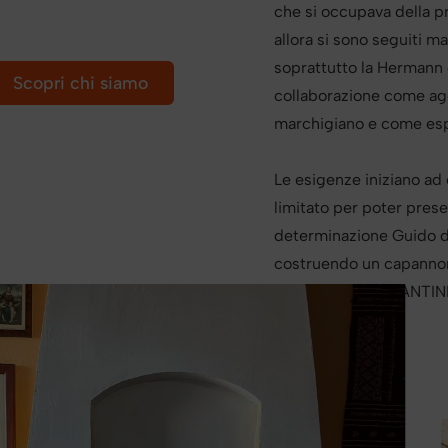
che si occupava della pr
allora si sono seguiti m
soprattutto la Hermann 
Scopri chi siamo
collaborazione come ag
marchigiano e come esp
Le esigenze iniziano ad
limitato per poter prese
determinazione Guido dec
costruendo un capannon
dando vita all’AMANTI