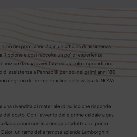
niziò nei primi anni ’70 in un officina di assistenza
 a Riccione e così raccolta un po’ di esperienza
i iniziare la sua avventura da piccolo imprenditore,
di assistenza a Pennabilli per poi nei primi anni ’80
primo negozio di Terrmoidraulica della vallata la NOVA
he una rivendita di materiale idraulico che risponde
e del posto. Con l’avvento delle prime caldaie a gas
collaborazioni con le aziende produttrici, il primo
 Calor, un ramo della famosa azienda Lamborghini