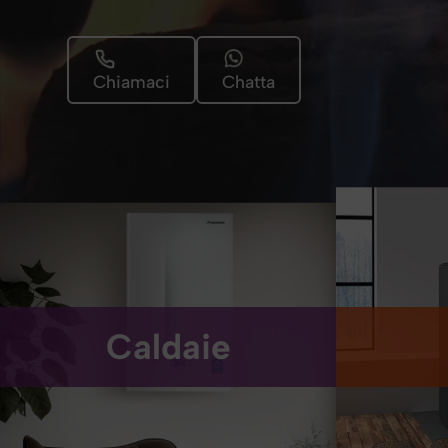
Chiamaci
Chatta
Soluzioni per il Riscaldamento e
l’Acqua Calda
Calore Natur
Caldaie
Caldaie a condensazione
Stufe a
Caldaie a Biomassa
Stufe a