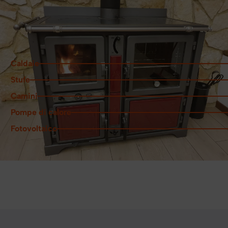
Alcune delle nostre
realizzazioni
Caldaie
Stufe
Camini
Pompe di calore
Fotovoltaico