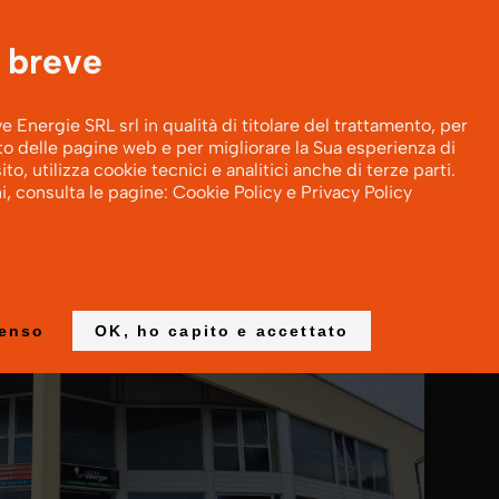
0541920035
info@amantiniclima.it
 breve
ompe di calore
Fotovoltaico
L'azienda
Energie SRL srl in qualità di titolare del trattamento, per
to delle pagine web e per migliorare la Sua esperienza di
o, utilizza cookie tecnici e analitici anche di terze parti.
ni, consulta le pagine:
Cookie Policy
e
Privacy Policy
ria
Caldaie a condensazione
Stufe a pellet
Camini a Pellet
Pompe di calore ad acqua
Valori
senso
OK, ho capito e accettato