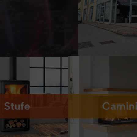
ale ed Ecologico
Camini: Eleganza, Calore
Stufe
Camin
 legna
Camini a Legna
 pellet
Camini a Pellet