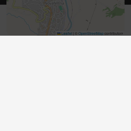
Leaflet
|
©
OpenStreetMap
contributors