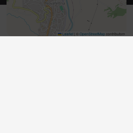
Leaflet
|
©
OpenStreetMap
contributors