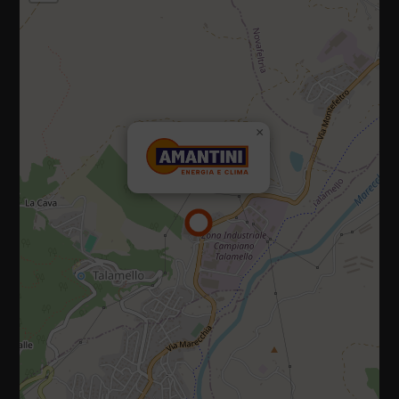
47867 Via Campiano, 10, Talamello (Rimini)
×
Tel.:
0541 920035
E-mail:
info@amantiniclima.it
P.IVA 01073470419
Privacy policy
|
Cookie policy
Diritti riservati 2025 - 2026
Sito realizzato da IDlab