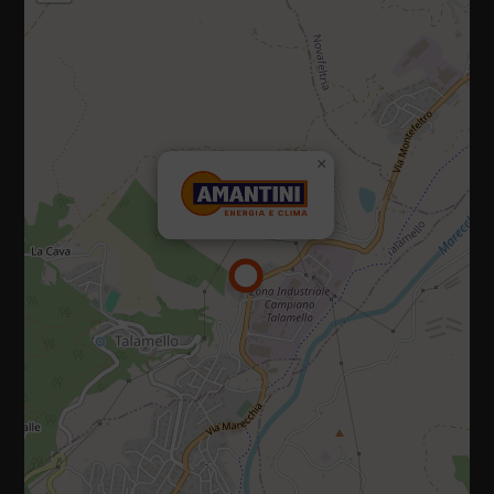
47867 Via Campiano, 10, Talamello (Rimini)
×
Tel.:
0541 920035
E-mail:
info@amantiniclima.it
P.IVA 01073470419
Privacy policy
|
Cookie policy
Diritti riservati 2025 - 2026
Sito realizzato da IDlab