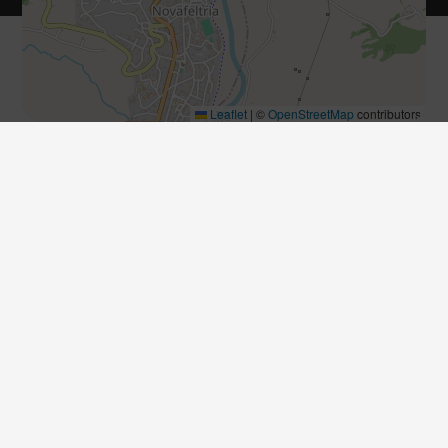
Leaflet
|
©
OpenStreetMap
contributors